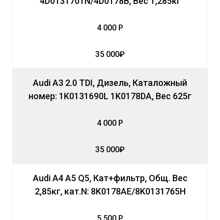
4D0131701N/4D0178B, Вес 1,285кг
4 000 Р
35 000₽
Audi A3 2.0 TDI, Дизель, Каталожный
номер: 1K0131690L 1K0178DA, Вес 625г
4 000 Р
35 000₽
Audi A4 A5 Q5, Кат+фильтр, Общ. Вес
2,85кг, кат.N: 8K0178AE/8K0131765H
5 500 Р